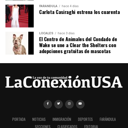
FARÁNDULA
hace 4 días
Carlota Casiraghi estrena los cuarenta
LOCALES
hace 3 días
El Centro de Animales del Condado de
Wake se une a Clear the Shelters con
adopciones gratuitas de mascotas
PORTADA
NOTICIAS
INMIGRACIÓN
DEPORTES
FARÁNDULA
SECCIONES
CLASIFICADOS
EDITORIAL