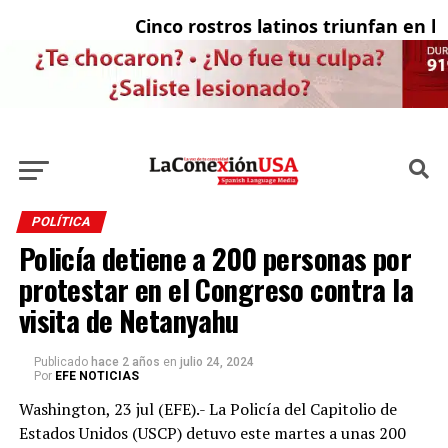
Cinco rostros latinos triunfan en la t
E
POLÍTICA
Policía detiene a 200 personas por
protestar en el Congreso contra la
visita de Netanyahu
Publicado
hace 2 años
en
julio 24, 2024
Por
EFE NOTICIAS
Washington, 23 jul (EFE).- La Policía del Capitolio de
Estados Unidos (USCP) detuvo este martes a unas 200