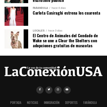
escrutinio público”
FARÁNDULA
hace 4 días
Carlota Casiraghi estrena los cuarenta
LOCALES
hace 3 días
El Centro de Animales del Condado de
Wake se une a Clear the Shelters con
adopciones gratuitas de mascotas
PORTADA
NOTICIAS
INMIGRACIÓN
DEPORTES
FARÁNDULA