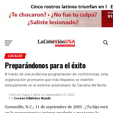
Cinco rostros latinos triunfan en la tel
El 
LOCALES
Preparándonos para el éxito
A través de una poderosa programación de conferencias, esta
organización promueve que más hispanos se inserten
exitosamente en el sistema universitario de Carolina del Norte
Publicado
hace 3 años
en
septiembre 13, 2023
Por
Coreen Villalobos Mundo
Greenville, N.C., 11 de septiembre de 2003- ¿Tu hijo está
en la preparatoria y quieres ayudarlo a que tenga la