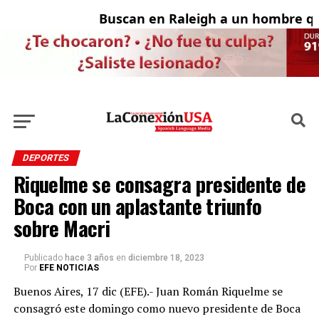
Buscan en Raleigh a un hombre que
A
DEPORTES
Riquelme se consagra presidente de
Boca con un aplastante triunfo
sobre Macri
Publicado
hace 3 años
en
diciembre 18, 2023
Por
EFE NOTICIAS
Buenos Aires, 17 dic (EFE).- Juan Román Riquelme se
consagró este domingo como nuevo presidente de Boca