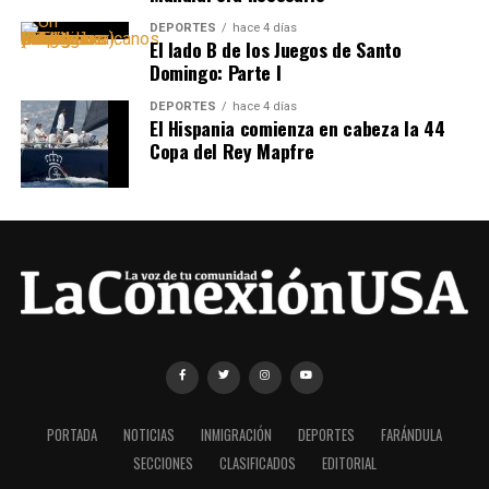
DEPORTES
hace 4 días
El lado B de los Juegos de Santo
Domingo: Parte I
DEPORTES
hace 4 días
El Hispania comienza en cabeza la 44
Copa del Rey Mapfre
PORTADA
NOTICIAS
INMIGRACIÓN
DEPORTES
FARÁNDULA
SECCIONES
CLASIFICADOS
EDITORIAL