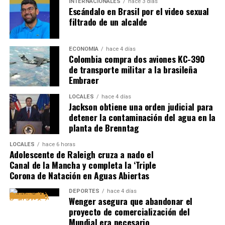
INTERNACIONALES
hace 3 días
Escándalo en Brasil por el video sexual
filtrado de un alcalde
ECONOMÍA
hace 4 días
Colombia compra dos aviones KC-390
de transporte militar a la brasileña
Embraer
LOCALES
hace 4 días
Jackson obtiene una orden judicial para
detener la contaminación del agua en la
planta de Brenntag
LOCALES
hace 6 horas
Adolescente de Raleigh cruza a nado el
Canal de la Mancha y completa la ‘Triple
Corona de Natación en Aguas Abiertas
DEPORTES
hace 4 días
Wenger asegura que abandonar el
proyecto de comercialización del
Mundial era necesario