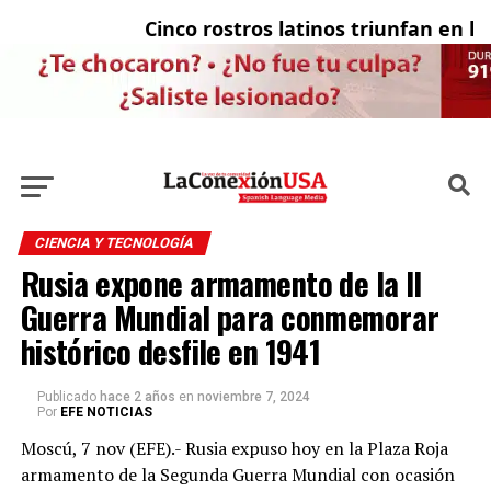
Cinco rostros latinos triunfan en la t
El
CIENCIA Y TECNOLOGÍA
Rusia expone armamento de la II
Guerra Mundial para conmemorar
histórico desfile en 1941
Publicado
hace 2 años
en
noviembre 7, 2024
Por
EFE NOTICIAS
Moscú, 7 nov (EFE).- Rusia expuso hoy en la Plaza Roja
armamento de la Segunda Guerra Mundial con ocasión