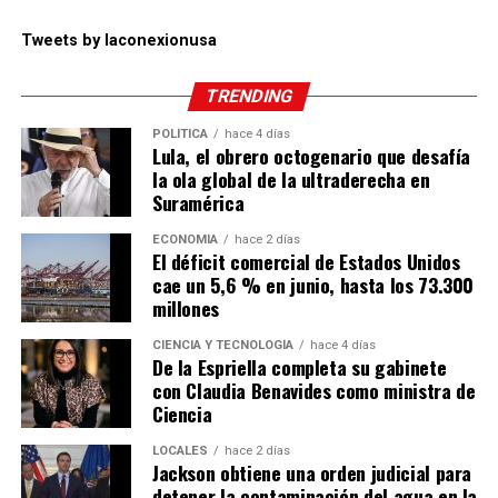
Tweets by laconexionusa
TRENDING
POLÍTICA
hace 4 días
Lula, el obrero octogenario que desafía
la ola global de la ultraderecha en
Suramérica
ECONOMÍA
hace 2 días
El déficit comercial de Estados Unidos
cae un 5,6 % en junio, hasta los 73.300
millones
CIENCIA Y TECNOLOGÍA
hace 4 días
De la Espriella completa su gabinete
con Claudia Benavides como ministra de
Ciencia
LOCALES
hace 2 días
Jackson obtiene una orden judicial para
detener la contaminación del agua en la