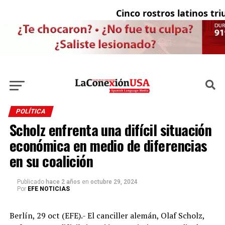
Cinco rostros latinos triun
POLÍTICA
Scholz enfrenta una difícil situación
económica en medio de diferencias
en su coalición
Publicado
hace 2 años
en
octubre 29, 2024
Por
EFE NOTICIAS
Berlín, 29 oct (EFE).- El canciller alemán, Olaf Scholz,