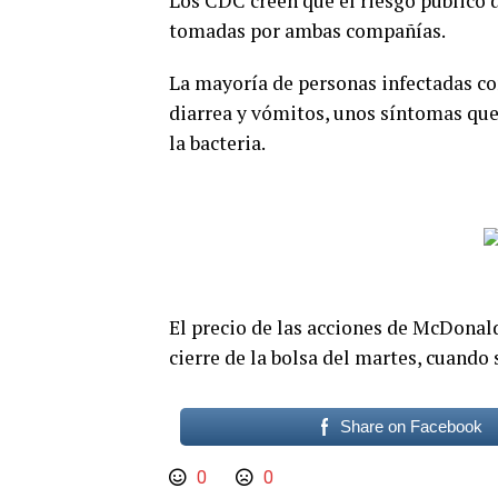
Los CDC creen que el riesgo público d
tomadas por ambas compañías.
La mayoría de personas infectadas co
diarrea y vómitos, unos síntomas que
la bacteria.
El precio de las acciones de McDonald
cierre de la bolsa del martes, cuando 
Share on Facebook
0
0