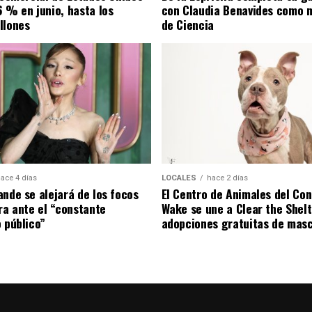
6 % en junio, hasta los
con Claudia Benavides como m
llones
de Ciencia
ace 4 días
LOCALES
hace 2 días
ande se alejará de los focos
El Centro de Animales del Co
ira ante el “constante
Wake se une a Clear the Shel
o público”
adopciones gratuitas de mas