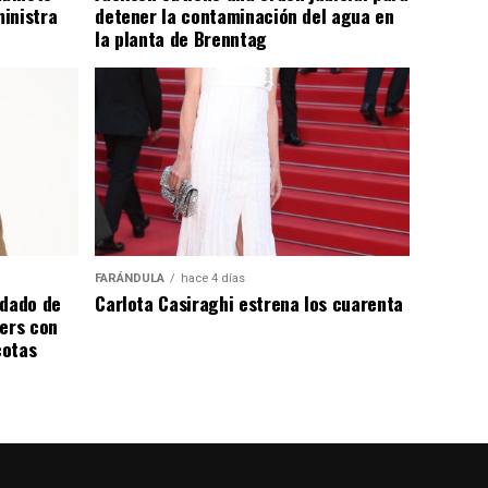
inistra
detener la contaminación del agua en
la planta de Brenntag
FARÁNDULA
hace 4 días
ndado de
Carlota Casiraghi estrena los cuarenta
ters con
cotas