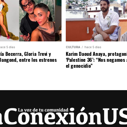
ace 5 días
CULTURA
hace 5 días
a Becerra, Gloria Trevi y
Karim Daoud Anaya, protagon
 Dangond, entre los estrenos
‘Palestine 36’: “Nos negamos 
el genocidio”