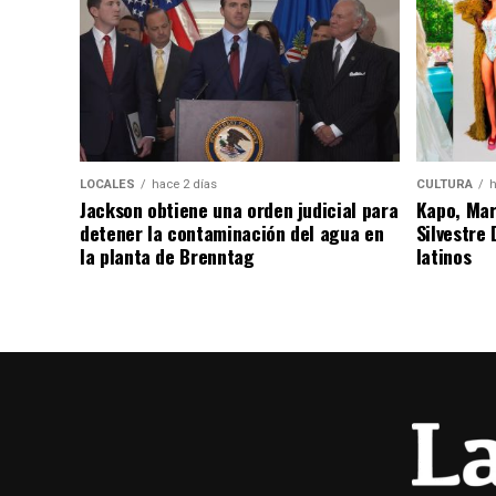
LOCALES
hace 2 días
CULTURA
h
Jackson obtiene una orden judicial para
Kapo, Marí
detener la contaminación del agua en
Silvestre
la planta de Brenntag
latinos