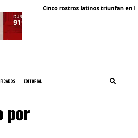
Cinco rostros latinos triunfan en la telev
El con
IFICADOS
EDITORIAL
o por