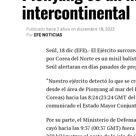
intercontinental
Publicado
hace 3 años
en
diciembre 18, 2023
Por
EFE NOTICIAS
Seúl, 18 dic (EFE).- El Ejército surc
por Corea del Norte es un misil balís
Seúl alertaran en días pasados de pre
“Nuestro ejército detectó lo que se cr
desde el área de Pionyang al mar del 
Coreas) hacia las 8:24 (23:24 GMT del
comunicado el Estado Mayor Conjunto
Por su parte, el Ministerio de Defens
cayó hacia las 9:37 (00:37 GMT) fuera 