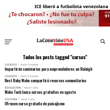
ICE liberó a futbolista venezolana 
Todos los posts tagged "cursos"
LOCALES
hace 3 meses
Impartirán seminarios para emprendedores en Raleigh
LOCALES
hace 5 meses
Best Baby Wake compartirá recursos comunitarios
EDUCACIÓN
hace 1 año
Wake Tech lanza cursos gratuitos en agosto
CULTURA
hace 1 año
Ofrecen curso gratuito de paisajismo