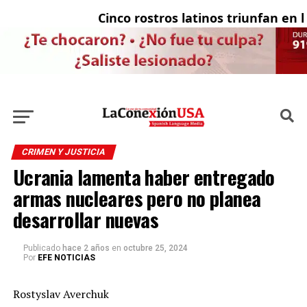
Cinco rostros latinos triunfan en la t
El
CRIMEN Y JUSTICIA
Ucrania lamenta haber entregado
armas nucleares pero no planea
desarrollar nuevas
Publicado
hace 2 años
en
octubre 25, 2024
Por
EFE NOTICIAS
Rostyslav Averchuk