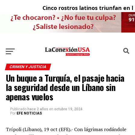
Cinco rostros latinos triunfan en la t
El
CRIMEN Y JUSTICIA
Un buque a Turquía, el pasaje hacia
la seguridad desde un Líbano sin
apenas vuelos
Publicado
hace 2 años
en
octubre 19, 2024
Por
EFE NOTICIAS
Trípoli (Líbano), 19 oct (EFE).- Con lágrimas rodándole