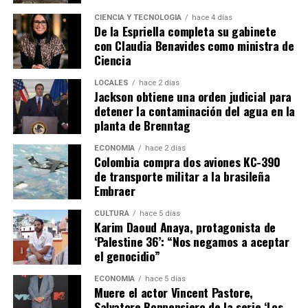
CIENCIA Y TECNOLOGÍA
hace 4 días
De la Espriella completa su gabinete
con Claudia Benavides como ministra de
Ciencia
LOCALES
hace 2 días
Jackson obtiene una orden judicial para
detener la contaminación del agua en la
planta de Brenntag
ECONOMÍA
hace 2 días
Colombia compra dos aviones KC-390
de transporte militar a la brasileña
Embraer
CULTURA
hace 5 días
Karim Daoud Anaya, protagonista de
‘Palestine 36’: “Nos negamos a aceptar
el genocidio”
ECONOMÍA
hace 5 días
Muere el actor Vincent Pastore,
Salvatore Bonpensiero de la serie ‘Los