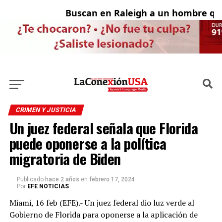
Buscan en Raleigh a un hombre que
A
CRIMEN Y JUSTICIA
Un juez federal señala que Florida
puede oponerse a la política
migratoria de Biden
Publicado
hace 2 años
en
febrero 17, 2024
Por
EFE NOTICIAS
Miami, 16 feb (EFE).- Un juez federal dio luz verde al
Gobierno de Florida para oponerse a la aplicación de