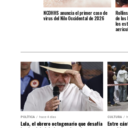
NCDHHS anuncia el primer caso de
Rollin
virus del Nilo Occidental de 2026
de los
los es
agricu
POLÍTICA
hace 4 días
CULTURA
h
Lula, el obrero octogenario que desafía
Entre cánt