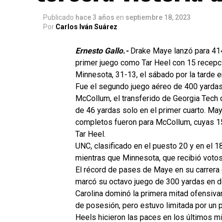
Publicado
hace 3 años
en
septiembre 18, 2023
Por
Carlos Iván Suárez
Ernesto Gallo.-
Drake Maye lanzó para 41
primer juego como Tar Heel con 15 recep
Minnesota, 31-13, el sábado por la tarde e
Fue el segundo juego aéreo de 400 yardas 
McCollum, el transferido de Georgia Tech
de 46 yardas solo en el primer cuarto. Maye
completos fueron para McCollum, cuyas 15
Tar Heel.
UNC, clasificado en el puesto 20 y en el 
mientras que Minnesota, que recibió voto
El récord de pases de Maye en su carrera
marcó su octavo juego de 300 yardas en do
Carolina dominó la primera mitad ofensiv
de posesión, pero estuvo limitada por un 
Heels hicieron las paces en los últimos 