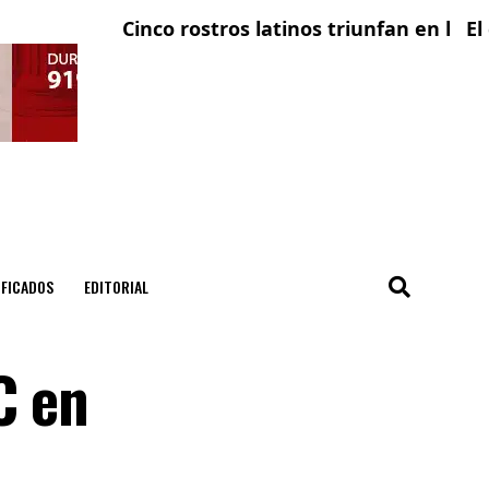
Cinco rostros latinos triunfan en la televis
El conda
IFICADOS
EDITORIAL
C en