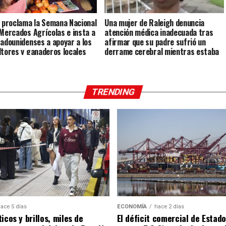
s proclama la Semana Nacional
Una mujer de Raleigh denuncia
 Mercados Agrícolas e insta a
atención médica inadecuada tras
tadounidenses a apoyar a los
afirmar que su padre sufrió un
ltores y ganaderos locales
derrame cerebral mientras estaba
bajo custodia del ICE
TRENDING
ace 5 días
ECONOMÍA
hace 2 días
icos y brillos, miles de
El déficit comercial de Estad