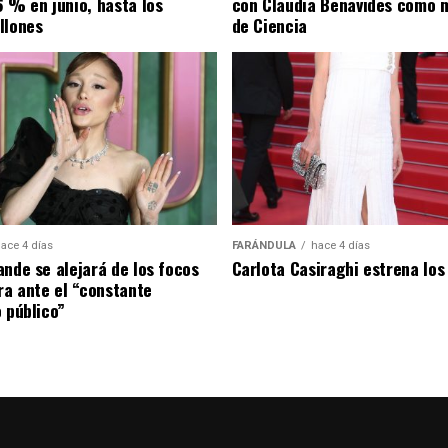
6 % en junio, hasta los
con Claudia Benavides como m
llones
de Ciencia
ace 4 días
FARÁNDULA
hace 4 días
ande se alejará de los focos
Carlota Casiraghi estrena los
ira ante el “constante
o público”