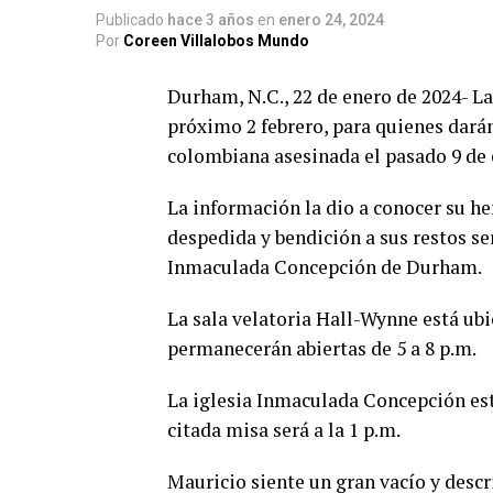
Publicado
hace 3 años
en
enero 24, 2024
Por
Coreen Villalobos Mundo
Durham, N.C., 22 de enero de 2024- La
próximo 2 febrero, para quienes dará
colombiana asesinada el pasado 9 de 
La información la dio a conocer su h
despedida y bendición a sus restos ser
Inmaculada Concepción de Durham.
La sala velatoria Hall-Wynne está ubi
permanecerán abiertas de 5 a 8 p.m.
La iglesia Inmaculada Concepción está
citada misa será a la 1 p.m.
Mauricio siente un gran vacío y descr