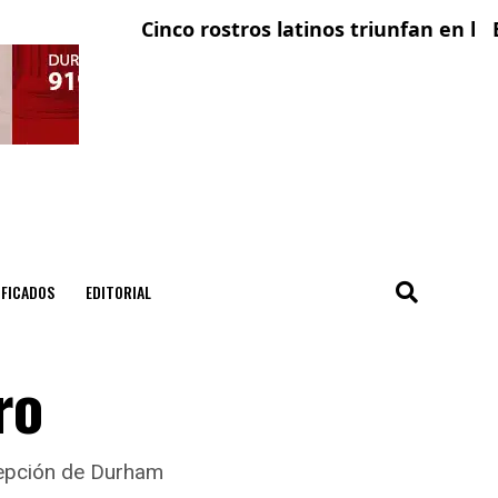
Cinco rostros latinos triunfan en la televi
El cond
IFICADOS
EDITORIAL
ro
ncepción de Durham