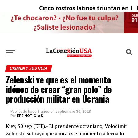
Cinco rostros latinos triunfan en la te
El 
CRIMEN Y JUSTICIA
Zelenski ve que es el momento
idóneo de crear “gran polo” de
producción militar en Ucrania
Publicado
hace 3 años
en
septiembre 30, 2023
Por
EFE NOTICIAS
Kiev, 30 sep (EFE).- El presidente ucraniano, Volodímir
Zelenski, subrayó que ahora es el momento adecuado