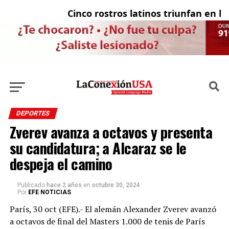
Cinco rostros latinos triunfan en la te
El
DEPORTES
Zverev avanza a octavos y presenta
su candidatura; a Alcaraz se le
despeja el camino
Publicado
hace 2 años
en
octubre 30, 2024
Por
EFE NOTICIAS
París, 30 oct (EFE).- El alemán Alexander Zverev avanzó
a octavos de final del Masters 1.000 de tenis de París