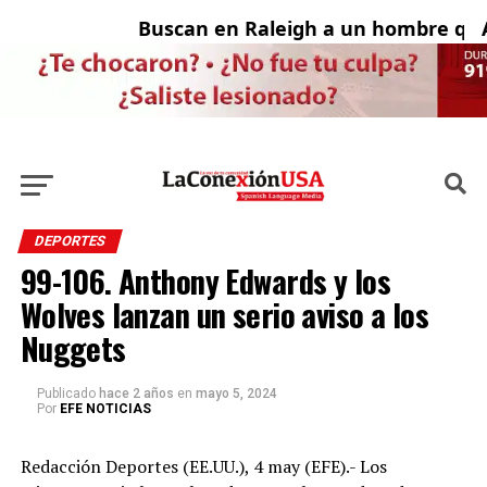
Buscan en Raleigh a un hombre que f
Ado
DEPORTES
99-106. Anthony Edwards y los
Wolves lanzan un serio aviso a los
Nuggets
Publicado
hace 2 años
en
mayo 5, 2024
Por
EFE NOTICIAS
Redacción Deportes (EE.UU.), 4 may (EFE).- Los