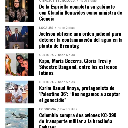
CIENCIA Y TECNOLOGÍA
hace 3 días
De la Espriella completa su gabinete
con Claudia Benavides como ministra de
Ciencia
LOCALES
hace 2 días
Jackson obtiene una orden judicial para
detener la contaminación del agua en la
planta de Brenntag
CULTURA
hace 5 días
Kapo, María Becerra, Gloria Trevi y
Silvestre Dangond, entre los estrenos
latinos
CULTURA
hace 5 días
Karim Daoud Anaya, protagonista de
‘Palestine 36’: “Nos negamos a aceptar
el genocidio”
ECONOMÍA
hace 2 días
Colombia compra dos aviones KC-390
de transporte militar a la brasileña
Embraer