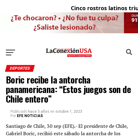
Cinco rostros latinos triun
DEPORTES
Boric recibe la antorcha
panamericana: “Estos juegos son de
Chile entero”
Publicado
hace 3 años
en
octubre 1, 2023
Por
EFE NOTICIAS
Santiago de Chile, 30 sep (EFE).- El presidente de Chile,
Gabriel Boric, recibió este sábado la antorcha de los