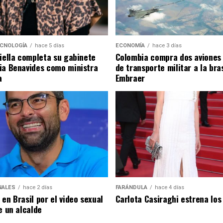
ECNOLOGÍA
hace 5 días
ECONOMÍA
hace 3 días
riella completa su gabinete
Colombia compra dos aviones
ia Benavides como ministra
de transporte militar a la bra
a
Embraer
NALES
hace 2 días
FARÁNDULA
hace 4 días
en Brasil por el video sexual
Carlota Casiraghi estrena los
e un alcalde