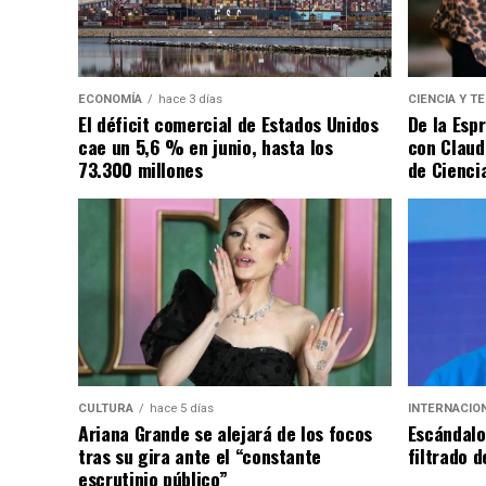
ECONOMÍA
hace 3 días
CIENCIA Y T
El déficit comercial de Estados Unidos
De la Esp
cae un 5,6 % en junio, hasta los
con Claud
73.300 millones
de Cienci
CULTURA
hace 5 días
INTERNACIO
Ariana Grande se alejará de los focos
Escándalo 
tras su gira ante el “constante
filtrado d
escrutinio público”