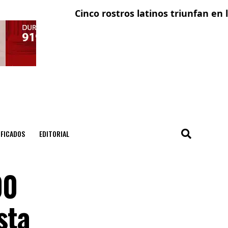
Cinco rostros latinos triunfan en la tel
El 
IFICADOS
EDITORIAL
00
sta