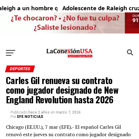
eigh a un hombre que fue captado desnudo mast
Adolescente de Raleigh cruza
DEPORTES
Carles Gil renueva su contrato
como jugador designado de New
England Revolution hasta 2026
Publicado
hace 2 años
en
marzo 7, 2024
Por
EFE NOTICIAS
Chicago (EE.UU.), 7 mar (EFE).- El español Carles Gil
renovó este jueves su contrato como jugador designado