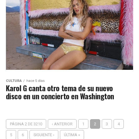
CULTURA
hace 5 días
Karol G canta otro tema de su nuevo
disco en un concierto en Washington
PÁGINA 2 DE 3210
‹ ANTERIOR
1
2
3
4
5
6
SIGUIENTE ›
ÚLTIMA »