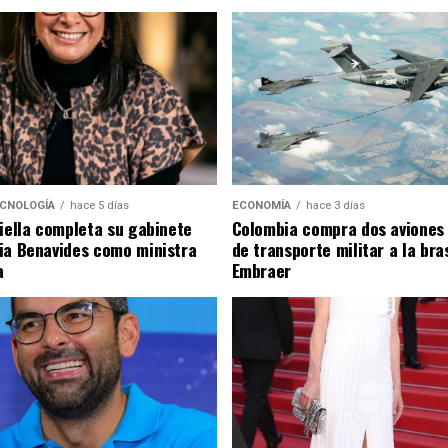
ECNOLOGÍA
hace 5 días
ECONOMÍA
hace 3 días
riella completa su gabinete
Colombia compra dos aviones
ia Benavides como ministra
de transporte militar a la bra
a
Embraer