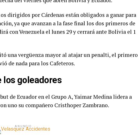
a fecha del viernes que abren Bolivia y Ecuador.
los dirigidos por Cárdenas están obligados a ganar para
ción, ya que avanzan a la fase final los dos primeros de
á con Venezuela el lunes 29 y cerrará ante Bolivia el 1
ó una vergüenza mayor al atajar un penalti, el primero
vió de nada para los Cafeteros.
e los goleadores
but de Ecuador en el Grupo A, Yaimar Medina lidera a
e con uno su compañero Cristhoper Zambrano.
ANUNCIO