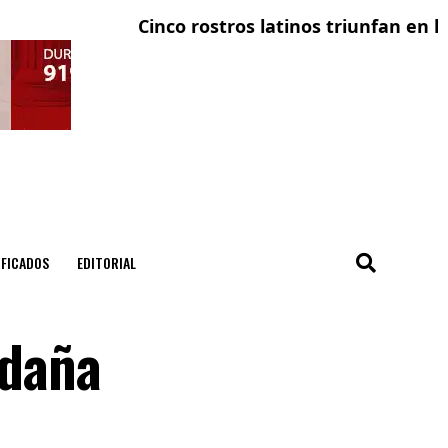
Cinco rostros latinos triunfan en la televi
El con
IFICADOS
EDITORIAL
 daña