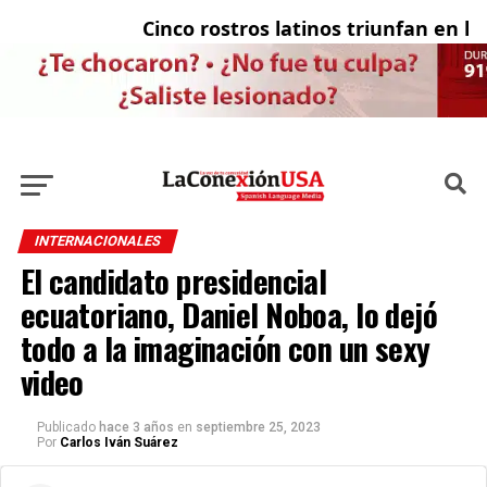
Cinco rostros latinos triunfan en la tele
El co
INTERNACIONALES
El candidato presidencial
ecuatoriano, Daniel Noboa, lo dejó
todo a la imaginación con un sexy
video
Publicado
hace 3 años
en
septiembre 25, 2023
Por
Carlos Iván Suárez