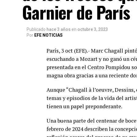
Garnier de París
Publicado
hace 3 años
en
octubre 3, 2023
Por
EFE NOTICIAS
París, 3 oct (EFE).- Marc Chagall pint
escuchando a Mozart y no ganó un cén
presentada en el Centro Pompidou sobr
magna obra gracias a una reciente don
Aunque “Chagall à l’oeuvre, Dessins,
temas y episodios de la vida del artis
tienen un papel preponderante.
Una buena parte del centenar de boce
febrero de 2024 describen la concepci