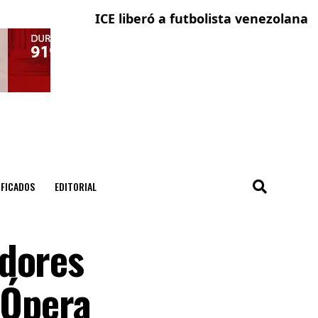
ICE liberó a futbolista venezolana con so
La ciu
IFICADOS
EDITORIAL
idores
 Ópera