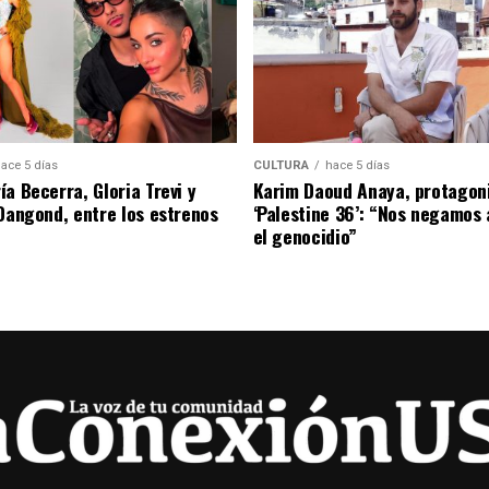
ace 5 días
CULTURA
hace 5 días
a Becerra, Gloria Trevi y
Karim Daoud Anaya, protagon
 Dangond, entre los estrenos
‘Palestine 36’: “Nos negamos 
el genocidio”