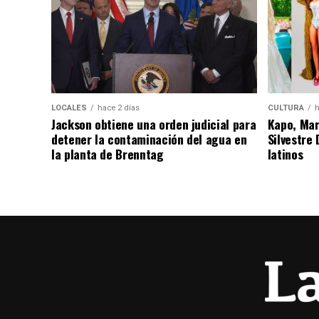
LOCALES
hace 2 días
CULTURA
h
Jackson obtiene una orden judicial para
Kapo, Marí
detener la contaminación del agua en
Silvestre
la planta de Brenntag
latinos