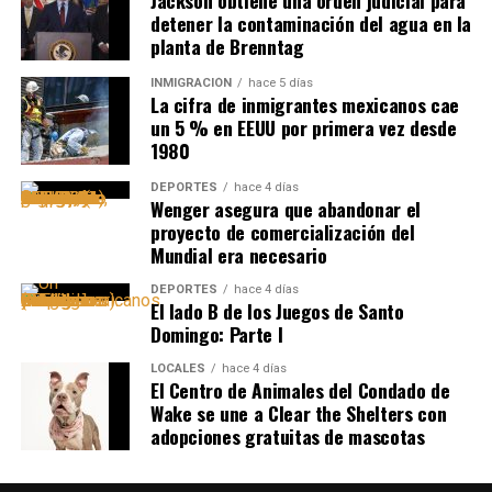
Jackson obtiene una orden judicial para
detener la contaminación del agua en la
planta de Brenntag
INMIGRACIÓN
hace 5 días
La cifra de inmigrantes mexicanos cae
un 5 % en EEUU por primera vez desde
1980
DEPORTES
hace 4 días
Wenger asegura que abandonar el
proyecto de comercialización del
Mundial era necesario
DEPORTES
hace 4 días
El lado B de los Juegos de Santo
Domingo: Parte I
LOCALES
hace 4 días
El Centro de Animales del Condado de
Wake se une a Clear the Shelters con
adopciones gratuitas de mascotas