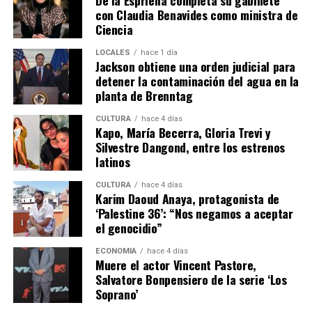
De la Espriella completa su gabinete
con Claudia Benavides como ministra de
Ciencia
LOCALES
hace 1 día
Jackson obtiene una orden judicial para
detener la contaminación del agua en la
planta de Brenntag
CULTURA
hace 4 días
Kapo, María Becerra, Gloria Trevi y
Silvestre Dangond, entre los estrenos
latinos
CULTURA
hace 4 días
Karim Daoud Anaya, protagonista de
‘Palestine 36’: “Nos negamos a aceptar
el genocidio”
ECONOMÍA
hace 4 días
Muere el actor Vincent Pastore,
Salvatore Bonpensiero de la serie ‘Los
Soprano’