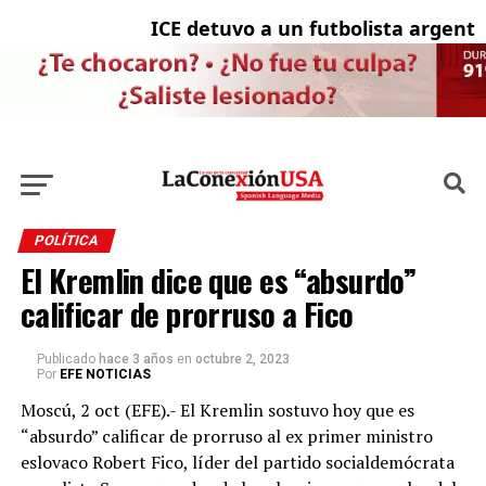
ICE detuvo a un futbolista argentino 
C
POLÍTICA
El Kremlin dice que es “absurdo”
calificar de prorruso a Fico
Publicado
hace 3 años
en
octubre 2, 2023
Por
EFE NOTICIAS
Moscú, 2 oct (EFE).- El Kremlin sostuvo hoy que es
“absurdo” calificar de prorruso al ex primer ministro
eslovaco Robert Fico, líder del partido socialdemócrata