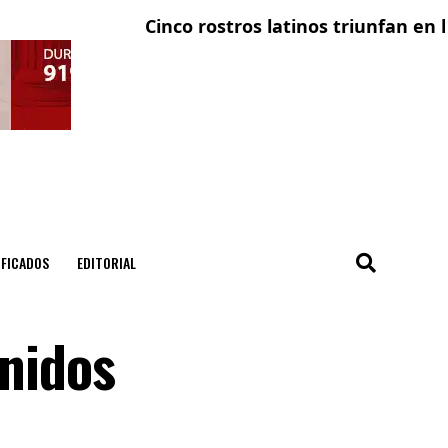
Cinco rostros latinos triunfan en la telev
El con
IFICADOS
EDITORIAL
enidos