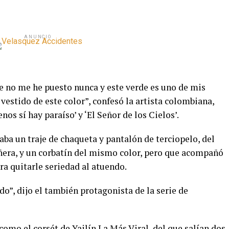
ANUNCIO
ue no me he puesto nunca y este verde es uno de mis
vestido de este color”, confesó la artista colombiana,
os sí hay paraíso’ y ‘El Señor de los Cielos’.
vaba un traje de chaqueta y pantalón de terciopelo, del
era, y un corbatín del mismo color, pero que acompañó
a quitarle seriedad al atuendo.
o”, dijo el también protagonista de la serie de
mo el corsét de Yailín La Más Viral, del que salían dos