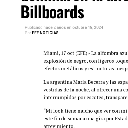
Billboards
Publicado
hace 2 años
en
octubre 18, 2024
Por
EFE NOTICIAS
Miami, 17 oct (EFE).- La alfombra azul
explosión de negro, con ligeros to
efectos metálicos y estructuras inesp
La argentina María Becerra y las esp
vestidas de la noche, al ofrecer una 
interrumpidos por escotes, transpare
“Mi look tiene mucho que ver con mi 
este fin de semana una gira por Esta
atrevimiento.