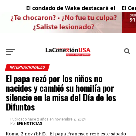
El condado de Wake destacará el Mes Nacio
El Cent
INTERNACIONALES
El papa rezó por los niños no
nacidos y cambió su homilía por
silencio en la misa del Día de los
Difuntos
Publicado
hace 2 años
en
noviembre 2, 2024
Por
EFE NOTICIAS
Roma, 2 nov (EFE).- El papa Francisco rezó este sábado