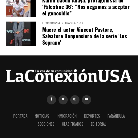
Karim Daoud Anaya, protagonista de
‘Palestine 36’: “Nos negamos a aceptar
el genocidio”
ECONOMÍA
hace 4 días
Muere el actor Vincent Pastore,
Salvatore Bonpensiero de la serie ‘Los
Soprano’
PORTADA
NOTICIAS
INMIGRACIÓN
DEPORTES
FARÁNDULA
SECCIONES
CLASIFICADOS
EDITORIAL