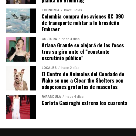
planta de Brenntag
ECONOMÍA
hace 3 días
Colombia compra dos aviones KC-390
de transporte militar a la brasileña
Embraer
CULTURA
hace 4 días
Ariana Grande se alejará de los focos
tras su gira ante el “constante
escrutinio público”
LOCALES
hace 2 días
El Centro de Animales del Condado de
Wake se une a Clear the Shelters con
adopciones gratuitas de mascotas
FARÁNDULA
hace 4 días
Carlota Casiraghi estrena los cuarenta