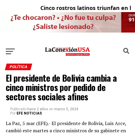
Cinco rostros latinos triunfan en la t
El
POLÍTICA
El presidente de Bolivia cambia a
cinco ministros por pedido de
sectores sociales afines
Publicado
hace 2 años
en
marzo 5, 2024
Por
EFE NOTICIAS
La Paz, 5 mar (EFE).- El presidente de Bolivia, Luis Arce,
cambió este martes a cinco ministros de su gabinete en