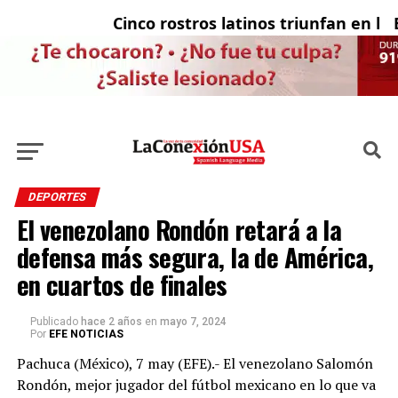
Cinco rostros latinos triunfan en la te
El 
DEPORTES
El venezolano Rondón retará a la
defensa más segura, la de América,
en cuartos de finales
Publicado
hace 2 años
en
mayo 7, 2024
Por
EFE NOTICIAS
Pachuca (México), 7 may (EFE).- El venezolano Salomón
Rondón, mejor jugador del fútbol mexicano en lo que va