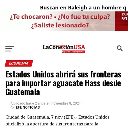
Buscan en Raleigh a un hombre que
A
ECONOMÍA
Estados Unidos abrirá sus fronteras
para importar aguacate Hass desde
Guatemala
Publicado
hace 2 años
en
noviembre 8, 2024
Por
EFE NOTICIAS
Ciudad de Guatemala, 7 nov (EFE).- Estados Unidos
oficializó la apertura de sus fronteras para la