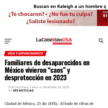
Buscan en Raleigh a un hombre que
Ad
VIDA Y ESPARCIMIENTO
Familiares de desaparecidos en
México vivieron “caos” y
desprotección en 2023
Publicado
hace 3 años
en
diciembre 24, 2023
Por
EFE NOTICIAS
Ciudad de México, 23 dic (EFE).- El baile de cifras de