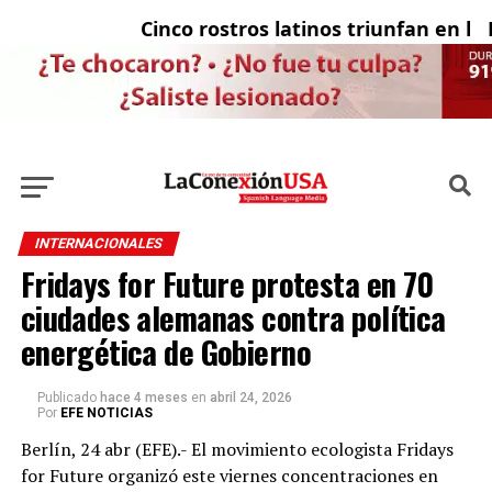
Cinco rostros latinos triunfan en la t
El
INTERNACIONALES
Fridays for Future protesta en 70
ciudades alemanas contra política
energética de Gobierno
Publicado
hace 4 meses
en
abril 24, 2026
Por
EFE NOTICIAS
Berlín, 24 abr (EFE).- El movimiento ecologista Fridays
for Future organizó este viernes concentraciones en