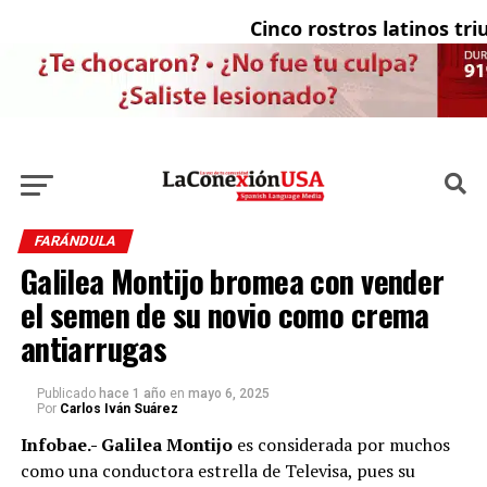
Cinco rostros latinos triunf
FARÁNDULA
Galilea Montijo bromea con vender
el semen de su novio como crema
antiarrugas
Publicado
hace 1 año
en
mayo 6, 2025
Por
Carlos Iván Suárez
Infobae.- Galilea Montijo
es considerada por muchos
como una conductora estrella de Televisa, pues su