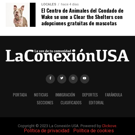
LOCALES
hace 4 días
El Centro de Animales del Condado de
Wake se une a Clear the Shelters con
adopciones gratuitas de mascotas
PORTADA
NOTICIAS
INMIGRACIÓN
DEPORTES
FARÁNDULA
SECCIONES
CLASIFICADOS
EDITORIAL
Copyright © 2023 La Conexión USA. Powered by
Clickove
.
|
Política de privacidad
|
Política de cookies