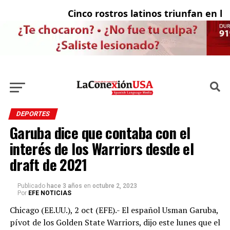
Cinco rostros latinos triunfan en la t
El
DEPORTES
Garuba dice que contaba con el
interés de los Warriors desde el
draft de 2021
Publicado
hace 3 años
en
octubre 2, 2023
Por
EFE NOTICIAS
Chicago (EE.UU.), 2 oct (EFE).- El español Usman Garuba,
pívot de los Golden State Warriors, dijo este lunes que el