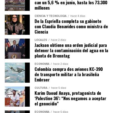
cae un 5,6 % en junio, hasta los 73.300
millones
CIENCIA Y TECNOLOGÍA
hace 4 días
De la Espriella completa su gabinete
con Claudia Benavides como ministra de
Ciencia
LOCALES
hace 2 días
Jackson obtiene una orden judicial para
detener la contaminación del agua en la
planta de Brenntag
ECONOMÍA
hace 2 días
Colombia compra dos aviones KC-390
de transporte militar a la brasileña
Embraer
CULTURA
hace 5 días
Karim Daoud Anaya, protagonista de
‘Palestine 36’: “Nos negamos a aceptar
el genocidio”
ECONOMÍA
hace 5 días