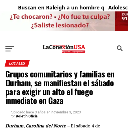
Buscan en Raleigh a un hombre que fue cap
Adolescent
LOCALES
Grupos comunitarios y familias en
Durham, se manifiestan el sábado
para exigir un alto el fuego
inmediato en Gaza
Publicado
hace 3 años
en
noviembre 3, 2023
Por
Boletín Oficial
Durham, Carolina del Norte –
El sábado 4 de