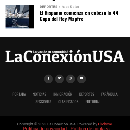
DEPORTES
hace 5 días
El Hispania comienza en cabeza la 44
Copa del Rey Mapfre
PORTADA
NOTICIAS
INMIGRACIÓN
DEPORTES
FARÁNDULA
SECCIONES
CLASIFICADOS
EDITORIAL
Copyright © 2023 La Conexión USA. Powered by
Clickove
.
|
Política de privacidad
|
Política de cookies