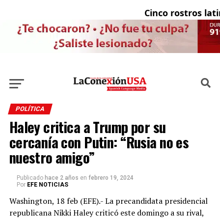
Cinco rostros latin
POLÍTICA
Haley critica a Trump por su
cercanía con Putin: “Rusia no es
nuestro amigo”
Publicado
hace 2 años
en
febrero 19, 2024
Por
EFE NOTICIAS
Washington, 18 feb (EFE).- La precandidata presidencial
republicana Nikki Haley criticó este domingo a su rival,