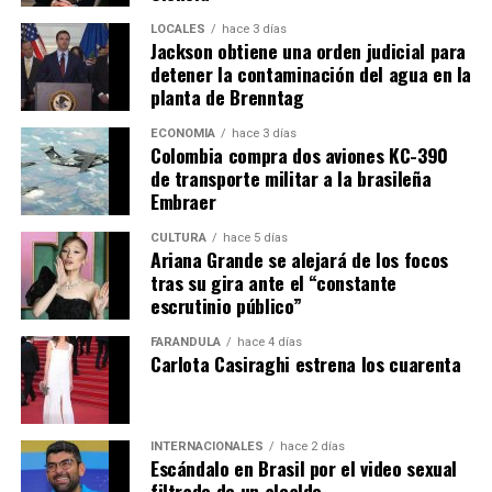
LOCALES
hace 3 días
Jackson obtiene una orden judicial para
detener la contaminación del agua en la
planta de Brenntag
ECONOMÍA
hace 3 días
Colombia compra dos aviones KC-390
de transporte militar a la brasileña
Embraer
CULTURA
hace 5 días
Ariana Grande se alejará de los focos
tras su gira ante el “constante
escrutinio público”
FARÁNDULA
hace 4 días
Carlota Casiraghi estrena los cuarenta
INTERNACIONALES
hace 2 días
Escándalo en Brasil por el video sexual
filtrado de un alcalde