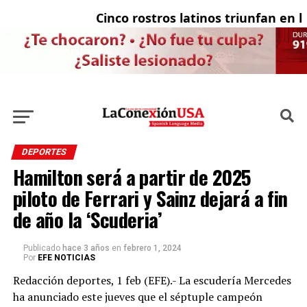
Cinco rostros latinos triunfan en la t
El
DEPORTES
Hamilton será a partir de 2025
piloto de Ferrari y Sainz dejará a fin
de año la ‘Scuderia’
Publicado
hace 3 años
en
febrero 1, 2024
Por
EFE NOTICIAS
Redacción deportes, 1 feb (EFE).- La escudería Mercedes
ha anunciado este jueves que el séptuple campeón