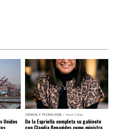
CIENCIA Y TECNOLOGÍA
hace 3 días
os Unidos
De la Espriella completa su gabinete
los
con Claudia Benavides como ministra