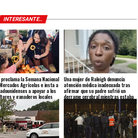
INTERESANTE..
s proclama la Semana Nacional
Una mujer de Raleigh denuncia
 Mercados Agrícolas e insta a
atención médica inadecuada tras
tadounidenses a apoyar a los
afirmar que su padre sufrió un
ltores y ganaderos locales
derrame cerebral mientras estaba
bajo custodia del ICE