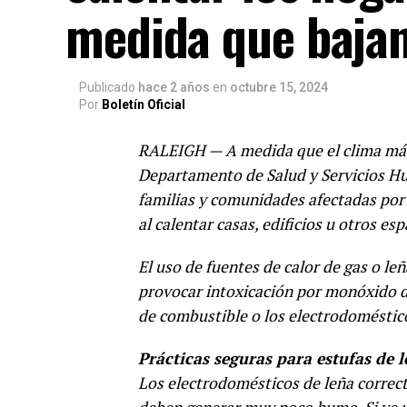
medida que bajan
Publicado
hace 2 años
en
octubre 15, 2024
Por
Boletín Oficial
RALEIGH — A medida que el clima más f
Departamento de Salud y Servicios Hu
familias y comunidades afectadas por
al calentar casas, edificios u otros es
El uso de fuentes de calor de gas o l
provocar intoxicación por monóxido de
de combustible o los electrodoméstic
Prácticas seguras para estufas de 
Los electrodomésticos de leña correc