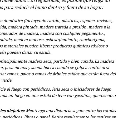
 huele humo con regularidad, es posible que tenga un
 para reducir el humo dentro y fuera de su hogar:
doméstica (incluyendo cartón, plásticos, espuma, revistas,
tida, madera pintada, madera tratada a presión, madera a la
lomerados de madera, madera con cualquier pegamento. ,
odrida, madera mohosa, asbesto/amianto, caucho/goma,
tos materiales pueden liberar productos químicos tóxicos o
én pueden dañar su estufa.
incipalmente madera seca, partida y bien curada. La madera
a, pesa menos y suena hueca cuando se golpea contra otra
ar ramas, palos o ramas de árboles caídos que están fuera del
 verde.
cie el fuego con periódicos, leña seca o iniciadores de fuego
nda un fuego en una estufa de leña con gasolina, queroseno o
les alejados:
Mantenga una distancia segura entre las estufas
 periódicos, libros o papel. Retire regularmente las cenizas en