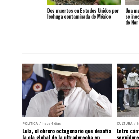
Dos muertos en Estados Unidos por
Una má
lechuga contaminada de México
se inc
de Nor
POLÍTICA
hace 4 días
CULTURA
h
Lula, el obrero octogenario que desafía
Entre cánt
la ola global de la ultraderecha en
seguidore