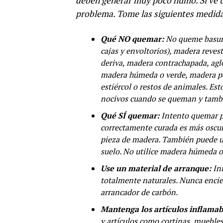
deben generar muy poco humo. Si ve u
problema. Tome las siguientes medidas
Qué NO quemar:
No queme basura 
cajas y envoltorios), madera reves
deriva, madera contrachapada, ag
madera húmeda o verde, madera p
estiércol o restos de animales. Es
nocivos cuando se queman y tambi
Qué SÍ quemar:
Intento quemar pr
correctamente curada es más oscur
pieza de madera. También puede us
suelo. No utilice madera húmeda o
Use un material de arranque:
Ini
totalmente naturales. Nunca encie
arrancador de carbón.
Mantenga los artículos inflamab
y artículos como cortinas, muebles,