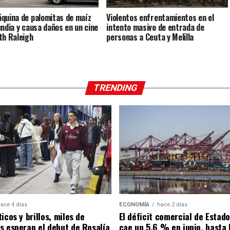
quina de palomitas de maíz
Violentos enfrentamientos en el
endia y causa daños en un cine
intento masivo de entrada de
th Raleigh
personas a Ceuta y Melilla
TRENDING
ace 4 días
ECONOMÍA
hace 2 días
icos y brillos, miles de
El déficit comercial de Estad
s esperan el debut de Rosalía
cae un 5,6 % en junio, hasta 