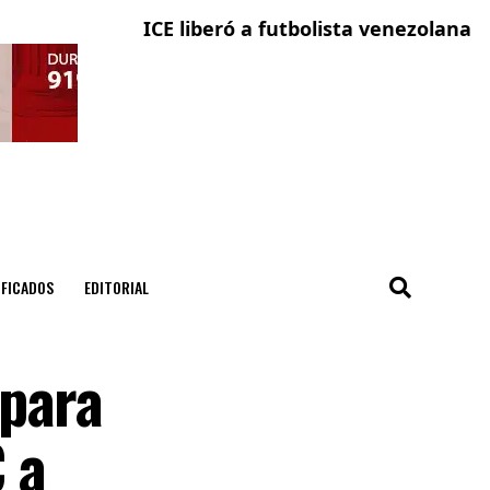
ICE liberó a futbolista venezolana con solic
La ciuda
IFICADOS
EDITORIAL
 para
 a