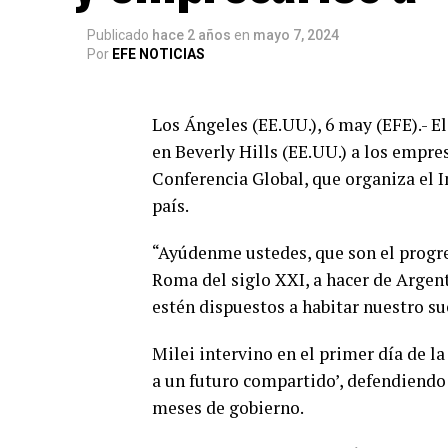
Publicado
hace 2 años
en
mayo 7, 2024
Por
EFE NOTICIAS
Los Ángeles (EE.UU.), 6 may (EFE).-
El
en Beverly Hills (EE.UU.) a los empres
Conferencia Global, que organiza el I
país.
“Ayúdenme ustedes, que son el progr
Roma del siglo XXI, a hacer de Argen
estén dispuestos a habitar nuestro su
Milei intervino en el primer día de 
a un futuro compartido’, defendiendo 
meses de gobierno.