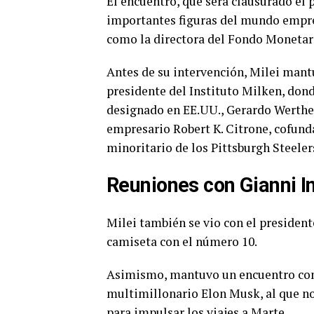
El encuentro, que será clausurado el 
importantes figuras del mundo empresa
como la directora del Fondo Monetari
Antes de su intervención, Milei mant
presidente del Instituto Milken, do
designado en EE.UU., Gerardo Werthei
empresario Robert K. Citrone, cofun
minoritario de los Pittsburgh Steeler
Reuniones con Gianni I
Milei también se vio con el president
camiseta con el número 10.
Asimismo, mantuvo un encuentro con el
multimillonario Elon Musk, al que n
para impulsar los viajes a Marte.