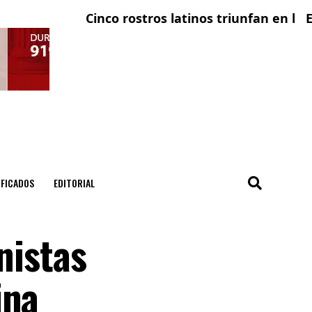
Cinco rostros latinos triunfan en la televis
El cond
IFICADOS
EDITORIAL
nistas
ina