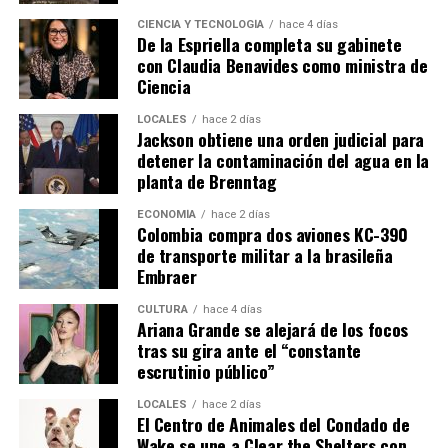
CIENCIA Y TECNOLOGÍA
hace 4 días
De la Espriella completa su gabinete
con Claudia Benavides como ministra de
Ciencia
LOCALES
hace 2 días
Jackson obtiene una orden judicial para
detener la contaminación del agua en la
planta de Brenntag
ECONOMÍA
hace 2 días
Colombia compra dos aviones KC-390
de transporte militar a la brasileña
Embraer
CULTURA
hace 4 días
Ariana Grande se alejará de los focos
tras su gira ante el “constante
escrutinio público”
LOCALES
hace 2 días
El Centro de Animales del Condado de
Wake se une a Clear the Shelters con