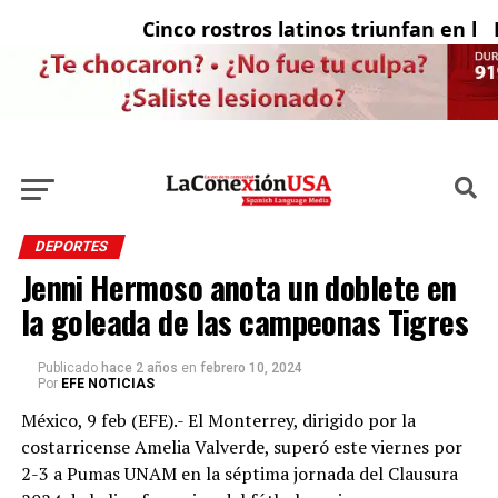
Cinco rostros latinos triunfan en la te
El 
DEPORTES
Jenni Hermoso anota un doblete en
la goleada de las campeonas Tigres
Publicado
hace 2 años
en
febrero 10, 2024
Por
EFE NOTICIAS
México, 9 feb (EFE).- El Monterrey, dirigido por la
costarricense Amelia Valverde, superó este viernes por
2-3 a Pumas UNAM en la séptima jornada del Clausura