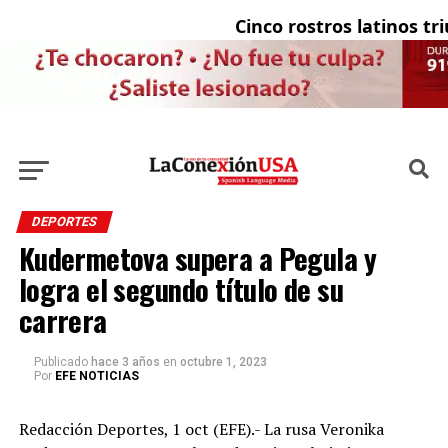
Cinco rostros latinos triu
DEPORTES
Kudermetova supera a Pegula y
logra el segundo título de su
carrera
Publicado
hace 3 años
en
octubre 1, 2023
Por
EFE NOTICIAS
Redacción Deportes, 1 oct (EFE).- La rusa Veronika