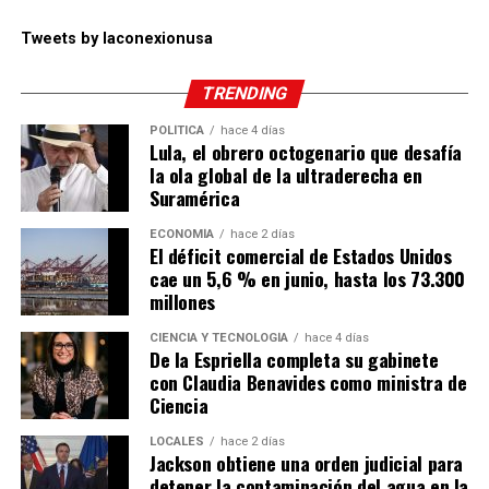
Tweets by laconexionusa
TRENDING
POLÍTICA
hace 4 días
Lula, el obrero octogenario que desafía
la ola global de la ultraderecha en
Suramérica
ECONOMÍA
hace 2 días
El déficit comercial de Estados Unidos
cae un 5,6 % en junio, hasta los 73.300
millones
CIENCIA Y TECNOLOGÍA
hace 4 días
De la Espriella completa su gabinete
con Claudia Benavides como ministra de
Ciencia
LOCALES
hace 2 días
Jackson obtiene una orden judicial para
detener la contaminación del agua en la