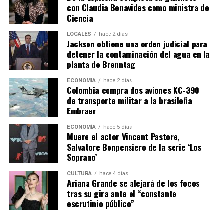
con Claudia Benavides como ministra de
Ciencia
LOCALES
hace 2 días
Jackson obtiene una orden judicial para
detener la contaminación del agua en la
planta de Brenntag
ECONOMÍA
hace 2 días
Colombia compra dos aviones KC-390
de transporte militar a la brasileña
Embraer
ECONOMÍA
hace 5 días
Muere el actor Vincent Pastore,
Salvatore Bonpensiero de la serie ‘Los
Soprano’
CULTURA
hace 4 días
Ariana Grande se alejará de los focos
tras su gira ante el “constante
escrutinio público”