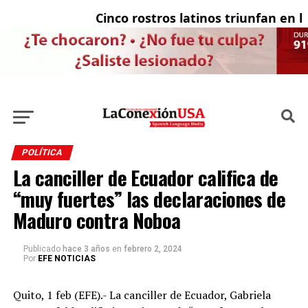
Cinco rostros latinos triunfan en la t
El
POLÍTICA
La canciller de Ecuador califica de
“muy fuertes” las declaraciones de
Maduro contra Noboa
Publicado
hace 3 años
en
febrero 2, 2024
Por
EFE NOTICIAS
Quito, 1 feb (EFE).- La canciller de Ecuador, Gabriela