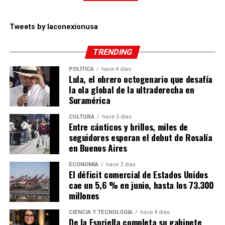
Tweets by laconexionusa
TRENDING
POLÍTICA
hace 4 días
Lula, el obrero octogenario que desafía
la ola global de la ultraderecha en
Suramérica
CULTURA
hace 5 días
Entre cánticos y brillos, miles de
seguidores esperan el debut de Rosalía
en Buenos Aires
ECONOMÍA
hace 2 días
El déficit comercial de Estados Unidos
cae un 5,6 % en junio, hasta los 73.300
millones
CIENCIA Y TECNOLOGÍA
hace 4 días
De la Espriella completa su gabinete