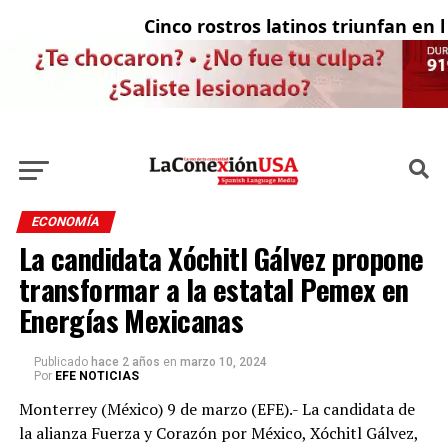
Cinco rostros latinos triunfan en la 
E
ECONOMÍA
La candidata Xóchitl Gálvez propone
transformar a la estatal Pemex en
Energías Mexicanas
Publicado
hace 2 años
en
marzo 10, 2024
Por
EFE NOTICIAS
Monterrey (México) 9 de marzo (EFE).- La candidata de
la alianza Fuerza y Corazón por México, Xóchitl Gálvez,