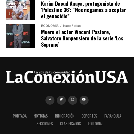
Karim Daoud Anaya, protagonista de
‘Palestine 36’: “Nos negamos a aceptar
el genocidio”
ECONOMÍA
hace 5 días
Muere el actor Vincent Pastore,
Salvatore Bonpensiero de la serie ‘Los
Soprano’
PORTADA
NOTICIAS
INMIGRACIÓN
DEPORTES
FARÁNDULA
SECCIONES
CLASIFICADOS
EDITORIAL