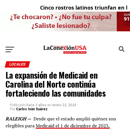
Cinco rostros latinos triunfan en la t
El
LOCALES
La expansión de Medicaid en
Carolina del Norte continúa
fortaleciendo las comunidades
Publicado
hace 3 años
en
enero 22, 2024
Por
Carlos Iván Suárez
RALEIGH —
Desde que el estado amplió quiénes son
elegibles para
Medicaid el 1 de diciembre de 2023,