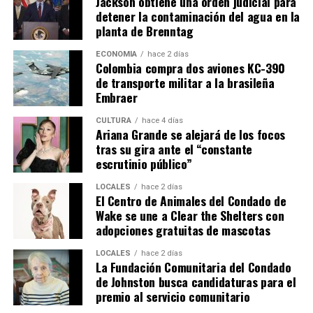
Jackson obtiene una orden judicial para
detener la contaminación del agua en la
planta de Brenntag
ECONOMÍA
hace 2 días
Colombia compra dos aviones KC-390
de transporte militar a la brasileña
Embraer
CULTURA
hace 4 días
Ariana Grande se alejará de los focos
tras su gira ante el “constante
escrutinio público”
LOCALES
hace 2 días
El Centro de Animales del Condado de
Wake se une a Clear the Shelters con
adopciones gratuitas de mascotas
LOCALES
hace 2 días
La Fundación Comunitaria del Condado
de Johnston busca candidaturas para el
premio al servicio comunitario