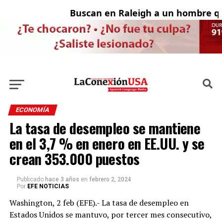
Buscan en Raleigh a un hombre que
A
ECONOMÍA
La tasa de desempleo se mantiene
en el 3,7 % en enero en EE.UU. y se
crean 353.000 puestos
Publicado
hace 3 años
en
febrero 2, 2024
Por
EFE NOTICIAS
Washington, 2 feb (EFE).- La tasa de desempleo en
Estados Unidos se mantuvo, por tercer mes consecutivo,