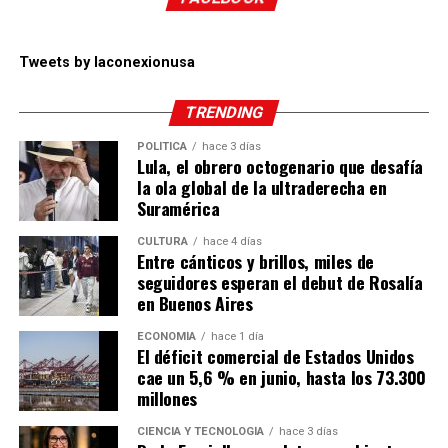
Tweets by laconexionusa
TRENDING
POLÍTICA
hace 3 días
Lula, el obrero octogenario que desafía
la ola global de la ultraderecha en
Suramérica
CULTURA
hace 4 días
Entre cánticos y brillos, miles de
seguidores esperan el debut de Rosalía
en Buenos Aires
ECONOMÍA
hace 1 día
El déficit comercial de Estados Unidos
cae un 5,6 % en junio, hasta los 73.300
millones
CIENCIA Y TECNOLOGÍA
hace 3 días