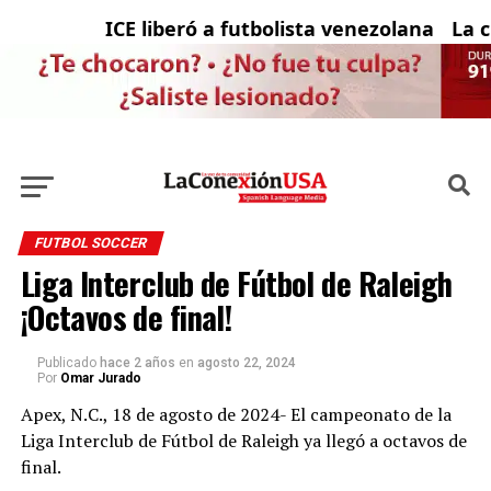
ICE liberó a futbolista venezolana con so
La ci
FUTBOL SOCCER
Liga Interclub de Fútbol de Raleigh
¡Octavos de final!
Publicado
hace 2 años
en
agosto 22, 2024
Por
Omar Jurado
Apex, N.C., 18 de agosto de 2024- El campeonato de la
Liga Interclub de Fútbol de Raleigh ya llegó a octavos de
final.