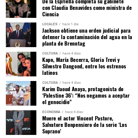
De la Espriella completa su gabinete
con Claudia Benavides como ministra de
Ciencia
LOCALES
hace 1 día
Jackson obtiene una orden judicial para
detener la contaminación del agua en la
planta de Brenntag
CULTURA
hace 4 días
Kapo, María Becerra, Gloria Trevi y
Silvestre Dangond, entre los estrenos
latinos
CULTURA
hace 4 días
Karim Daoud Anaya, protagonista de
‘Palestine 36’: “Nos negamos a aceptar
el genocidio”
ECONOMÍA
hace 4 días
Muere el actor Vincent Pastore,
Salvatore Bonpensiero de la serie ‘Los
Soprano’