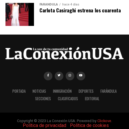
FARÁNDULA
hace 4 días
Carlota Casiraghi estrena los cuarenta
PORTADA
NOTICIAS
INMIGRACIÓN
DEPORTES
FARÁNDULA
SECCIONES
CLASIFICADOS
EDITORIAL
Copyright © 2023 La Conexión USA. Powered by
Clickove
.
|
Política de privacidad
|
Política de cookies