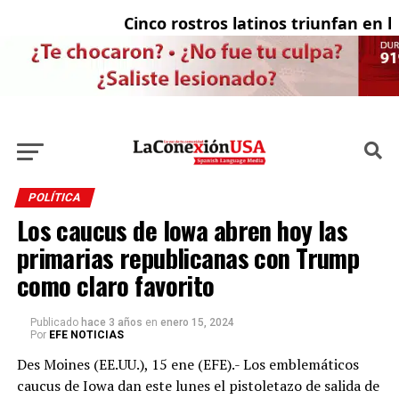
Cinco rostros latinos triunfan en la 
E
POLÍTICA
Los caucus de Iowa abren hoy las
primarias republicanas con Trump
como claro favorito
Publicado
hace 3 años
en
enero 15, 2024
Por
EFE NOTICIAS
Des Moines (EE.UU.), 15 ene (EFE).- Los emblemáticos
caucus de Iowa dan este lunes el pistoletazo de salida de